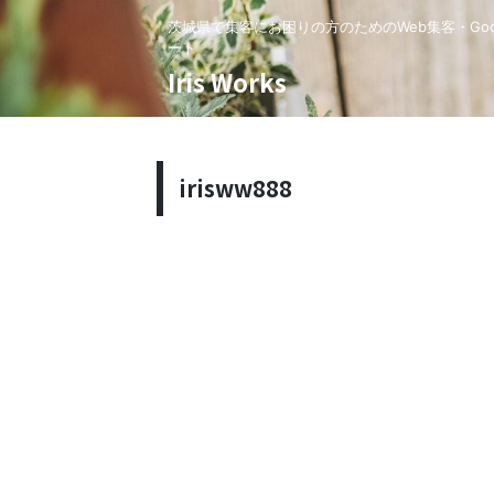
茨城県で集客にお困りの方のためのWeb集客・Goo
ート
Iris Works
irisww888